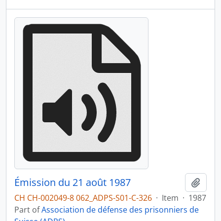
Émission du 21 août 1987
Add t
CH CH-002049-8 062_ADPS-S01-C-326
·
Item
·
1987
Part of
Association de défense des prisonniers de