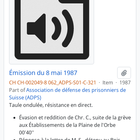
Émission du 8 mai 1987
Add t
CH CH-002049-8 062_ADPS-S01-C-321
·
Item
·
1987
Part of
Association de défense des prisonniers de
Suisse (ADPS)
Taule ondulée, résistance en direct.
Évasion et reddition de Chr. C., suite de la grève
aux Établissements de la Plaine de l'Orbe
00'40''