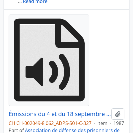
…
Read more
Émissions du 4 et du 18 septembre 1987
Add t
CH CH-002049-8 062_ADPS-S01-C-327
·
Item
·
1987
Part of
Association de défense des prisonniers de