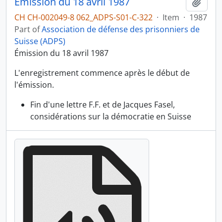
Émission du 18 avril 1987
Add t
CH CH-002049-8 062_ADPS-S01-C-322
·
Item
·
1987
Part of
Association de défense des prisonniers de
Suisse (ADPS)
Émission du 18 avril 1987
L'enregistrement commence après le début de
l'émission.
Fin d'une lettre F.F. et de Jacques Fasel,
considérations sur la démocratie en Suisse