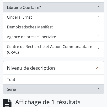
Librairie Que faire?
1
, 1 résultats
Cincera, Ernst
1
, 1 résultats
Demokratisches Manifest
1
, 1 résultats
Agence de presse libertaire
1
, 1 résultats
Centre de Recherche et Action Communautaire
1
, 1 résultats
(CRAC)
Niveau de description
Tout
Série
1
, 1 résultats
Affichage de 1 résultats