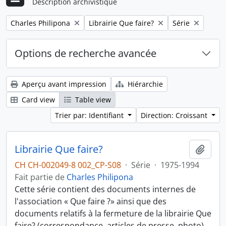
Description archivistique
Remove filter:
Remove filter:
Remove filter:
Charles Philipona
Librairie Que faire?
Série
Options de recherche avancée
Aperçu avant impression
Hiérarchie
Card view
Table view
Trier par: Identifiant
Direction: Croissant
Librairie Que faire?
Ajout
CH CH-002049-8 002_CP-S08
·
Série
·
1975-1994
Fait partie de
Charles Philipona
Cette série contient des documents internes de
l'association « Que faire ?» ainsi que des
documents relatifs à la fermeture de la librairie Que
faire? (correspondance, articles de presse, photo).