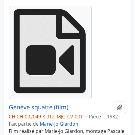
Genève squatte (film)
Ajout
CH CH-002049-8 012_MJG-CV-001
·
Pièce
·
1982
Fait partie de
Marie-Jo Glardon
Film réalisé par Marie-Jo Glardon, montage Pascale