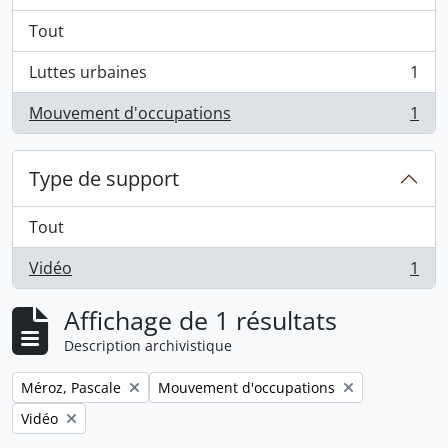
Tout
Luttes urbaines
1
, 1 résultats
Mouvement d'occupations
1
, 1 résultats
Type de support
Tout
Vidéo
1
, 1 résultats
Affichage de 1 résultats
Description archivistique
Remove filter:
Remove filter:
Méroz, Pascale
Mouvement d'occupations
Remove filter:
Vidéo