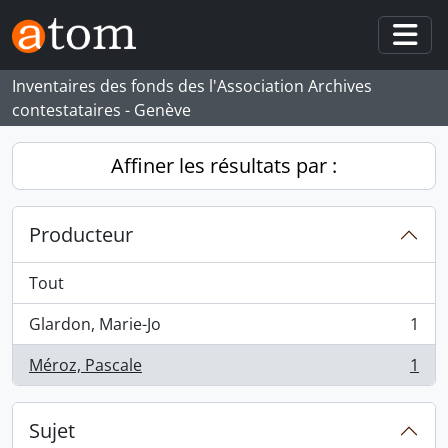
Skip to main content
Togg
Inventaires des fonds des l'Association Archives
contestataires - Genève
Affiner les résultats par :
Producteur
Tout
Glardon, Marie-Jo
1
, 1 résultats
Méroz, Pascale
1
, 1 résultats
Sujet