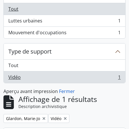
Tout
Luttes urbaines
1
, 1 résultats
Mouvement d'occupations
1
, 1 résultats
Type de support
Tout
Vidéo
1
, 1 résultats
Aperçu avant impression
Fermer
Affichage de 1 résultats
Description archivistique
Remove filter:
Remove filter:
Glardon, Marie-Jo
Vidéo