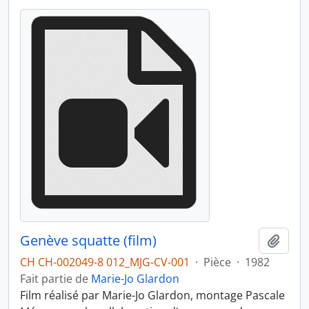
Genève squatte (film)
Ajout
CH CH-002049-8 012_MJG-CV-001
·
Pièce
·
1982
Fait partie de
Marie-Jo Glardon
Film réalisé par Marie-Jo Glardon, montage Pascale