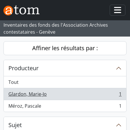
Skip to main content
Togg
Inventaires des fonds des l'Association Archives
contestataires - Genève
Affiner les résultats par :
Producteur
Tout
Glardon, Marie-Jo
1
, 1 résultats
Méroz, Pascale
1
, 1 résultats
Sujet