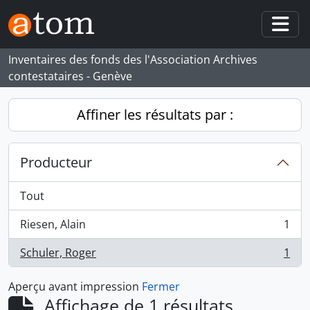
Skip to main content
Togg
Inventaires des fonds des l'Association Archives
contestataires - Genève
Affiner les résultats par :
Producteur
Tout
Riesen, Alain
1
, 1 résultats
Schuler, Roger
1
, 1 résultats
Aperçu avant impression
Fermer
Affichage de 1 résultats