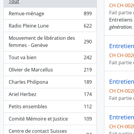
Tout
CH CH-002
Fait partie
Remue-ménage
899
, 899 résultats
Entretiens
Radio Pleine Lune
622
génération.
, 622 résultats
Mouvement de libération des
290
, 290 résultats
femmes - Genève
Entretien
CH CH-002
Tout va bien
242
, 242 résultats
Fait partie
Olivier de Marcellus
219
, 219 résultats
Entretie
Charles Philipona
189
, 189 résultats
CH CH-002
Ariel Herbez
174
, 174 résultats
Fait partie
Petits ensembles
112
, 112 résultats
Entretien
Comité Mémoire et Justice
109
, 109 résultats
CH CH-002
Centre de contact Suisses
Fait partie