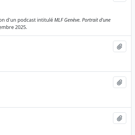
on d'un podcast intitulé
MLF Genève. Portrait d'une
vembre 2025.
Ajout
Ajout
Ajout