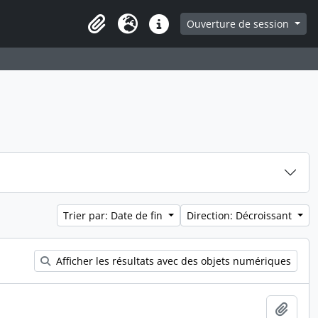
ge
Ouverture de session
Presse-papier
Langue
Liens rapides
Trier par: Date de fin
Direction: Décroissant
Afficher les résultats avec des objets numériques
Ajout