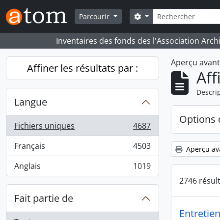
Skip to main content
Rechercher
Search options
Parcourir
Inventaires des fonds des l'Association Arch
Aperçu avan
Affiner les résultats par :
Aff
Descrip
Langue
Options 
Fichiers uniques
4687
, 4687 résultats
Français
4503
Aperçu av
, 4503 résultats
Anglais
1019
, 1019 résultats
2746 résul
Fait partie de
Entretie