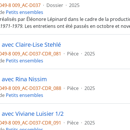
049-8 009_AC-D037
·
Dossier
·
2025
 de
Petits ensembles
 réalisés par Éléonore Lépinard dans le cadre de la producti
 1971-1979.
Les entretiens ont été passés en octobre et no
 avec Claire-Lise Stehlé
049-8 009_AC-D037-CDR_081
·
Pièce
·
2025
 de
Petits ensembles
n avec Rina Nissim
049-8 009_AC-D037-CDR_088
·
Pièce
·
2025
 de
Petits ensembles
 avec Viviane Luisier 1/2
049-8 009_AC-D037-CDR_091
·
Pièce
·
2025
 de
Petits ensembles