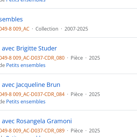
nsembles
049-8 009_AC
·
Collection
·
2007-2025
 avec Brigitte Studer
049-8 009_AC-D037-CDR_080
·
Pièce
·
2025
 de
Petits ensembles
n avec Jacqueline Brun
049-8 009_AC-D037-CDR_084
·
Pièce
·
2025
 de
Petits ensembles
n avec Rosangela Gramoni
049-8 009_AC-D037-CDR_089
·
Pièce
·
2025