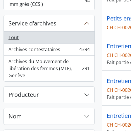
94
, 94 résultats
Immigrés (CCSI)
Petits e
Service d'archives
CH CH-002
Tout
Entretien
Archives contestataires
4394
, 4394 résultats
CH CH-002
Archives du Mouvement de
Fait partie
libération des femmes (MLF),
291
, 291 résultats
Genève
Entretie
CH CH-002
Producteur
Fait partie
Entretie
Nom
CH CH-002