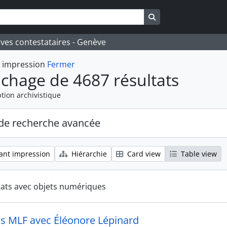
Search in browse pa
ives contestataires - Genève
t impression
Fermer
ichage de 4687 résultats
tion archivistique
de recherche avancée
ant impression
Hiérarchie
Card view
Table view
tats avec objets numériques
ns MLF avec Éléonore Lépinard