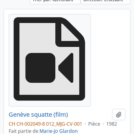
Genève squatte (film)
Ajout
CH CH-002049-8 012_MJG-CV-001
·
Pièce
·
1982
Fait partie de
Marie-Jo Glardon