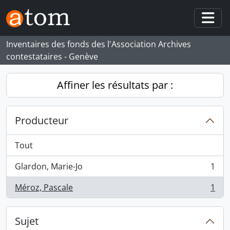
Skip to main content
Togg
Inventaires des fonds des l'Association Archives
contestataires - Genève
Affiner les résultats par :
Producteur
Tout
Glardon, Marie-Jo
1
, 1 résultats
Méroz, Pascale
1
, 1 résultats
Sujet