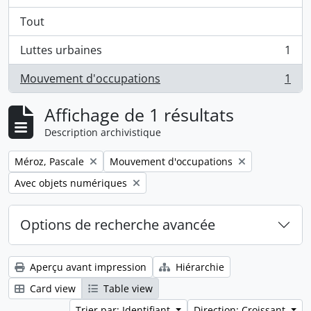
Tout
Luttes urbaines
1
, 1 résultats
Mouvement d'occupations
1
, 1 résultats
Affichage de 1 résultats
Description archivistique
Remove filter:
Remove filter:
Méroz, Pascale
Mouvement d'occupations
Remove filter:
Avec objets numériques
Options de recherche avancée
Aperçu avant impression
Hiérarchie
Card view
Table view
Trier par: Identifiant
Direction: Croissant