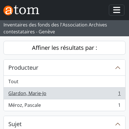
Skip to main content
Togg
Inventaires des fonds des l'Association Archives
contestataires - Genève
Affiner les résultats par :
Producteur
Tout
Glardon, Marie-Jo
1
, 1 résultats
Méroz, Pascale
1
, 1 résultats
Sujet