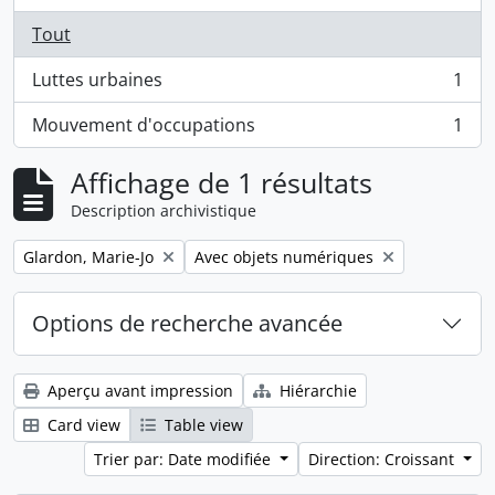
Tout
Luttes urbaines
1
, 1 résultats
Mouvement d'occupations
1
, 1 résultats
Affichage de 1 résultats
Description archivistique
Remove filter:
Remove filter:
Glardon, Marie-Jo
Avec objets numériques
Options de recherche avancée
Aperçu avant impression
Hiérarchie
Card view
Table view
Trier par: Date modifiée
Direction: Croissant