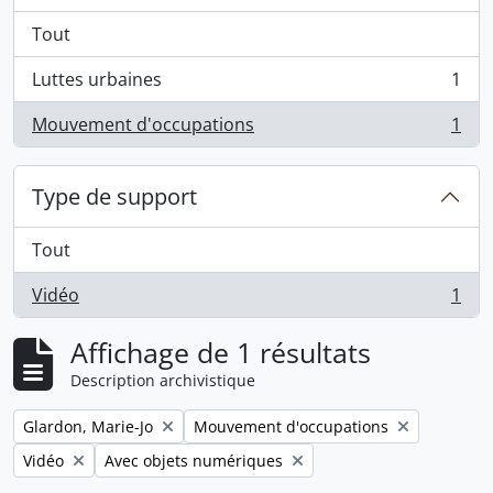
Tout
Luttes urbaines
1
, 1 résultats
Mouvement d'occupations
1
, 1 résultats
Type de support
Tout
Vidéo
1
, 1 résultats
Affichage de 1 résultats
Description archivistique
Remove filter:
Remove filter:
Glardon, Marie-Jo
Mouvement d'occupations
Remove filter:
Remove filter:
Vidéo
Avec objets numériques