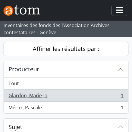
Skip to main content
Togg
Inventaires des fonds des l'Association Archives
contestataires - Genève
Affiner les résultats par :
Producteur
Tout
Glardon, Marie-Jo
1
, 1 résultats
Méroz, Pascale
1
, 1 résultats
Sujet