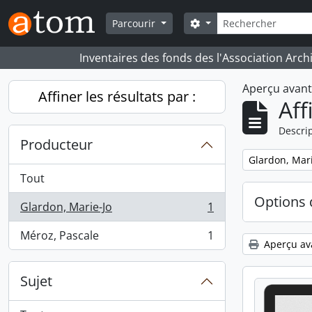
Skip to main content
Rechercher
Search options
Parcourir
Inventaires des fonds des l'Association Arch
Aperçu avan
Affiner les résultats par :
Aff
Descrip
Producteur
Remove filter:
Glardon, Mari
Tout
Options 
Glardon, Marie-Jo
1
, 1 résultats
Méroz, Pascale
1
, 1 résultats
Aperçu av
Sujet