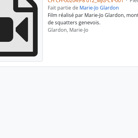
CH CH-002049-8 012_MJG-CV-001
·
Piè
Fait partie de
Marie-Jo Glardon
Film réalisé par Marie-Jo Glardon, mon
de squatters genevois.
Glardon, Marie-Jo