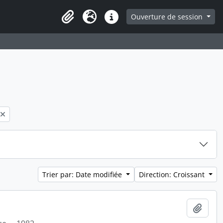
ge
Ouverture de session
Presse-papier
Langue
Liens rapides
Trier par: Date modifiée
Direction: Croissant
Ajout