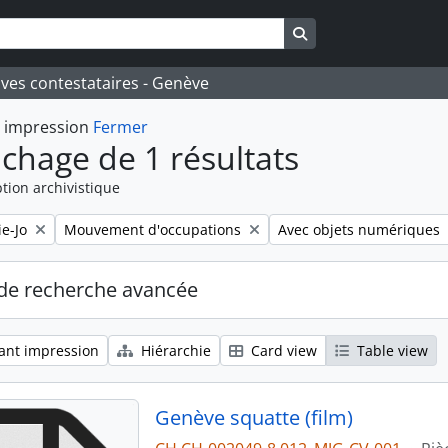
Search in browse pa
ives contestataires - Genève
t impression
Fermer
ichage de 1 résultats
tion archivistique
Remove filter:
Remove filter:
e-Jo
Mouvement d'occupations
Avec objets numériques
de recherche avancée
ant impression
Hiérarchie
Card view
Table view
Genève squatte (film)