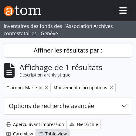
Skip to main content
Togg
Inventaires des fonds des l'Association Archives
contestataires - Genève
Affiner les résultats par :
Affichage de 1 résultats
Description archivistique
Remove filter:
Remove filter:
Glardon, Marie-Jo
Mouvement d'occupations
Options de recherche avancée
Aperçu avant impression
Hiérarchie
Card view
Table view