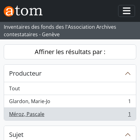
Skip to main content
Togg
Inventaires des fonds des l'Association Archives
contestataires - Genève
Affiner les résultats par :
Producteur
Tout
Glardon, Marie-Jo
1
, 1 résultats
Méroz, Pascale
1
, 1 résultats
Sujet