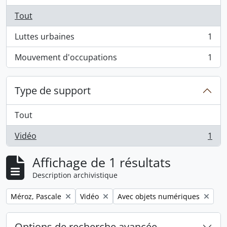
Tout
Luttes urbaines
1
, 1 résultats
Mouvement d'occupations
1
, 1 résultats
Type de support
Tout
Vidéo
1
, 1 résultats
Affichage de 1 résultats
Description archivistique
Remove filter:
Remove filter:
Remove filter:
Méroz, Pascale
Vidéo
Avec objets numériques
Options de recherche avancée