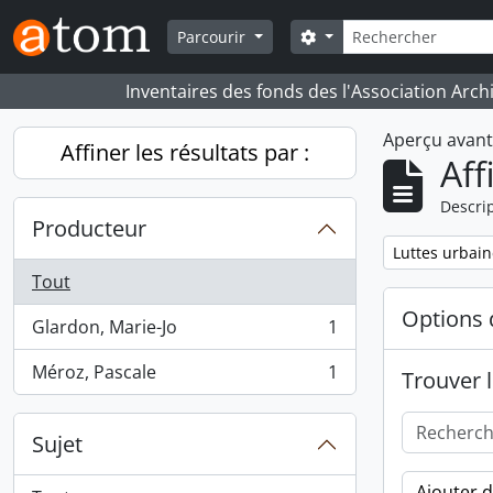
Skip to main content
Rechercher
Search options
Parcourir
Inventaires des fonds des l'Association Arch
Aperçu avan
Affiner les résultats par :
Aff
Descrip
Producteur
Remove filter:
Luttes urbain
Tout
Options 
Glardon, Marie-Jo
1
, 1 résultats
Méroz, Pascale
1
Trouver l
, 1 résultats
Sujet
Ajouter 