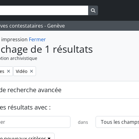
Search in browse pa
ives contestataires - Genève
t impression
Fermer
ichage de 1 résultats
tion archivistique
Remove filter:
es
Vidéo
de recherche avancée
es résultats avec :
dans
de nouveaux critères