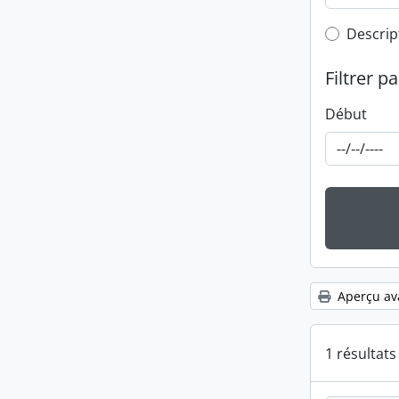
Top-leve
Descrip
Filtrer pa
Début
Aperçu av
1 résultat