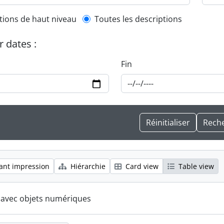
l description filter
tions de haut niveau
Toutes les descriptions
r dates :
Fin
ant impression
Hiérarchie
Card view
Table view
s avec objets numériques