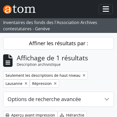
Skip to main content
Togg
Inventaires des fonds des l'Association Archives
contestataires - Genève
Affiner les résultats par :
Affichage de 1 résultats
Description archivistique
Remove filter:
Seulement les descriptions de haut niveau
Remove filter:
Remove filter:
Lausanne
Répression
Options de recherche avancée
Aperçu avant impression
Hiérarchie