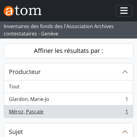
Skip to main content
Togg
Inventaires des fonds des l'Association Archives
contestataires - Genève
Affiner les résultats par :
Producteur
Tout
Glardon, Marie-Jo
1
, 1 résultats
Méroz, Pascale
1
, 1 résultats
Sujet