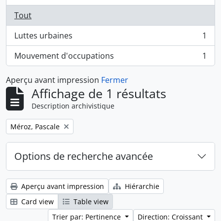
Tout
Luttes urbaines
1
, 1 résultats
Mouvement d'occupations
1
, 1 résultats
Aperçu avant impression
Fermer
Affichage de 1 résultats
Description archivistique
Remove filter:
Méroz, Pascale
Options de recherche avancée
Aperçu avant impression
Hiérarchie
Card view
Table view
Trier par: Pertinence
Direction: Croissant