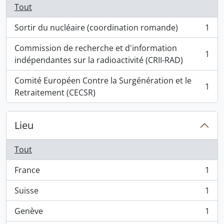
Tout
Sortir du nucléaire (coordination romande)
1
, 1 résultats
Commission de recherche et d'information
1
, 1 résultats
indépendantes sur la radioactivité (CRII-RAD)
Comité Européen Contre la Surgénération et le
1
, 1 résultats
Retraitement (CECSR)
Lieu
Tout
France
1
, 1 résultats
Suisse
1
, 1 résultats
Genève
1
, 1 résultats