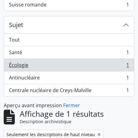
Suisse romande
1
, 1 résultats
Sujet
Tout
Santé
1
, 1 résultats
Écologie
1
, 1 résultats
Antinucléaire
1
, 1 résultats
Centrale nucléaire de Creys-Malville
1
, 1 résultats
Aperçu avant impression
Fermer
Affichage de 1 résultats
Description archivistique
Remove filter:
Seulement les descriptions de haut niveau