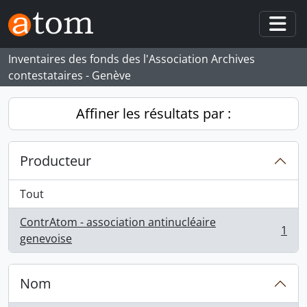
Skip to main content
Togg
Inventaires des fonds des l'Association Archives
contestataires - Genève
Affiner les résultats par :
Producteur
Tout
ContrAtom - association antinucléaire
1
, 1 résultats
genevoise
Nom