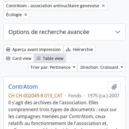
Remove filter:
ContrAtom - association antinucléaire genevoise
Remove filter:
Écologie
Options de recherche avancée
Aperçu avant impression
Hiérarchie
Card view
Table view
Trier par: Pertinence
Direction: Croissant
ContrAtom
Ajout
CH CH-002049-8 013_CAT
·
Fonds
·
1975 (ca.)-2007
Il s'agit des archives de l'association. Elles
comprennent trois types de documents : ceux sur
les campagnes menées par ContrAtom, ceux
relatifs au fonctionnement de l'association et,