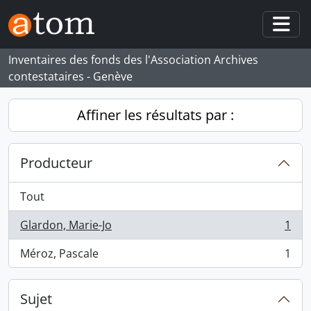
Skip to main content
Togg
Inventaires des fonds des l'Association Archives
contestataires - Genève
Affiner les résultats par :
Producteur
Tout
Glardon, Marie-Jo
1
, 1 résultats
Méroz, Pascale
1
, 1 résultats
Sujet