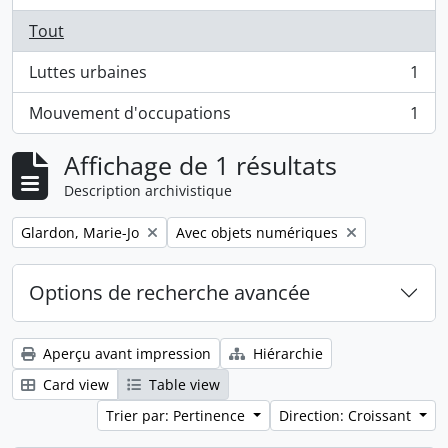
Tout
Luttes urbaines
1
, 1 résultats
Mouvement d'occupations
1
, 1 résultats
Affichage de 1 résultats
Description archivistique
Remove filter:
Remove filter:
Glardon, Marie-Jo
Avec objets numériques
Options de recherche avancée
Aperçu avant impression
Hiérarchie
Card view
Table view
Trier par: Pertinence
Direction: Croissant