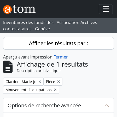
Skip to main content
Togg
Inventaires des fonds des l'Association Archives
contestataires - Genève
Affiner les résultats par :
Aperçu avant impression
Fermer
Affichage de 1 résultats
Description archivistique
Remove filter:
Remove filter:
Glardon, Marie-Jo
Pièce
Remove filter:
Mouvement d'occupations
Options de recherche avancée