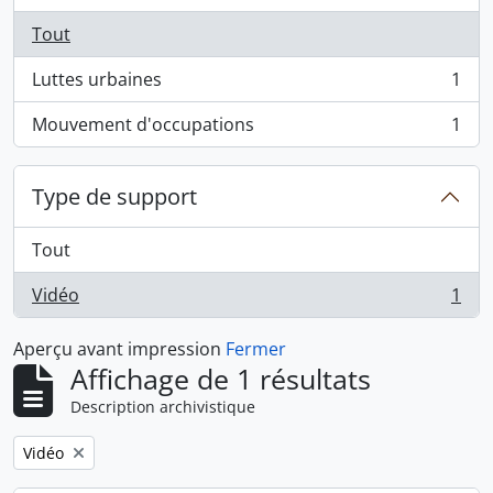
Tout
Luttes urbaines
1
, 1 résultats
Mouvement d'occupations
1
, 1 résultats
Type de support
Tout
Vidéo
1
, 1 résultats
Aperçu avant impression
Fermer
Affichage de 1 résultats
Description archivistique
Remove filter:
Vidéo