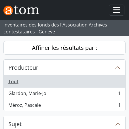
Skip to main content
Togg
Inventaires des fonds des l'Association Archives
contestataires - Genève
Affiner les résultats par :
Producteur
Tout
Glardon, Marie-Jo
1
, 1 résultats
Méroz, Pascale
1
, 1 résultats
Sujet