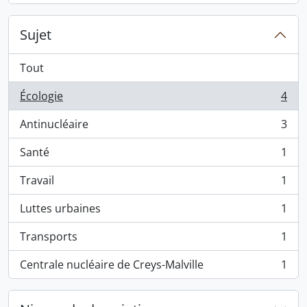
Sujet
Tout
Écologie
4
, 4 résultats
Antinucléaire
3
, 3 résultats
Santé
1
, 1 résultats
Travail
1
, 1 résultats
Luttes urbaines
1
, 1 résultats
Transports
1
, 1 résultats
Centrale nucléaire de Creys-Malville
1
, 1 résultats