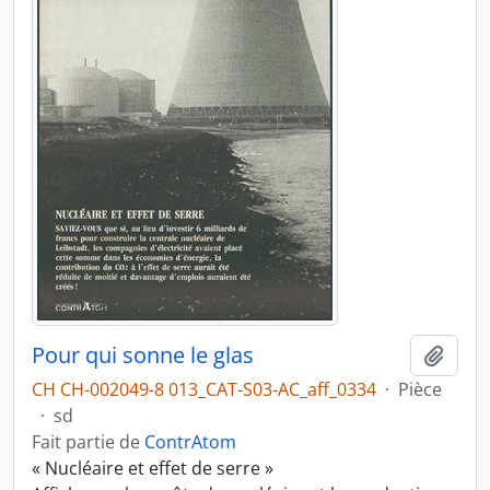
Pour qui sonne le glas
Ajout
CH CH-002049-8 013_CAT-S03-AC_aff_0334
·
Pièce
·
sd
Fait partie de
ContrAtom
« Nucléaire et effet de serre »