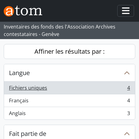
Skip to main content
Togg
Inventaires des fonds des l'Association Archives
contestataires - Genève
Affiner les résultats par :
Langue
Fichiers uniques
4
, 4 résultats
Français
4
, 4 résultats
Anglais
3
, 3 résultats
Fait partie de