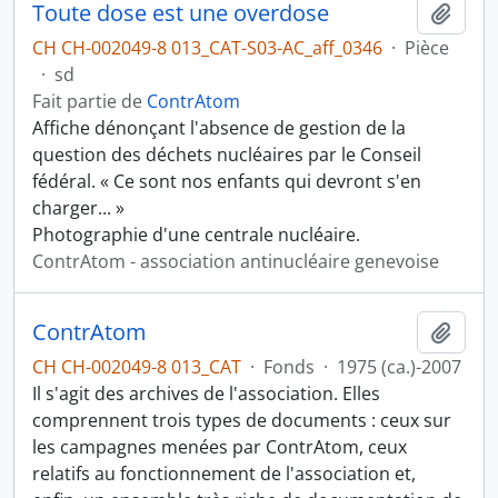
Toute dose est une overdose
Ajout
CH CH-002049-8 013_CAT-S03-AC_aff_0346
·
Pièce
·
sd
Fait partie de
ContrAtom
Affiche dénonçant l'absence de gestion de la
question des déchets nucléaires par le Conseil
fédéral. « Ce sont nos enfants qui devront s'en
charger... »
Photographie d'une centrale nucléaire.
ContrAtom - association antinucléaire genevoise
ContrAtom
Ajout
CH CH-002049-8 013_CAT
·
Fonds
·
1975 (ca.)-2007
Il s'agit des archives de l'association. Elles
comprennent trois types de documents : ceux sur
les campagnes menées par ContrAtom, ceux
relatifs au fonctionnement de l'association et,