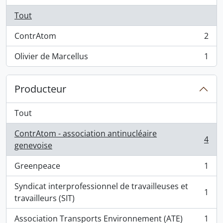
Tout
ContrAtom
2
, 2 résultats
Olivier de Marcellus
1
, 1 résultats
Producteur
Tout
ContrAtom - association antinucléaire
4
, 4 résultats
genevoise
Greenpeace
1
, 1 résultats
Syndicat interprofessionnel de travailleuses et
1
, 1 résultats
travailleurs (SIT)
Association Transports Environnement (ATE)
1