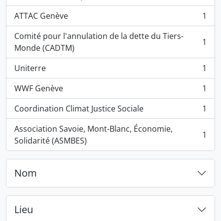
, 1 résultats
ATTAC Genève
1
, 1 résultats
Comité pour l'annulation de la dette du Tiers-
1
, 1 résultats
Monde (CADTM)
Uniterre
1
, 1 résultats
WWF Genève
1
, 1 résultats
Coordination Climat Justice Sociale
1
, 1 résultats
Association Savoie, Mont-Blanc, Économie,
1
, 1 résultats
Solidarité (ASMBES)
Nom
Lieu