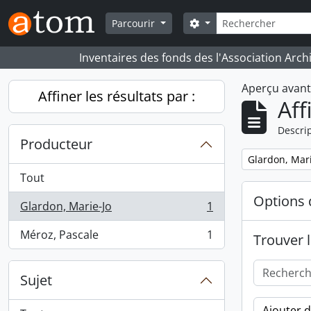
Skip to main content
Rechercher
Search options
Parcourir
Inventaires des fonds des l'Association Arch
Aperçu avan
Affiner les résultats par :
Aff
Descrip
Producteur
Remove filter:
Glardon, Mari
Tout
Options 
Glardon, Marie-Jo
1
, 1 résultats
Méroz, Pascale
1
Trouver l
, 1 résultats
Sujet
Ajouter 