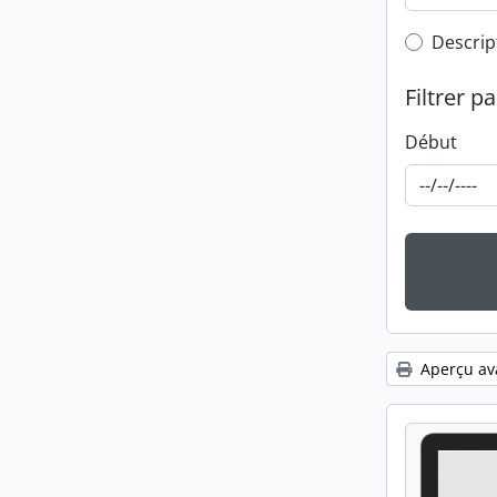
Top-leve
Descrip
Filtrer pa
Début
Aperçu av