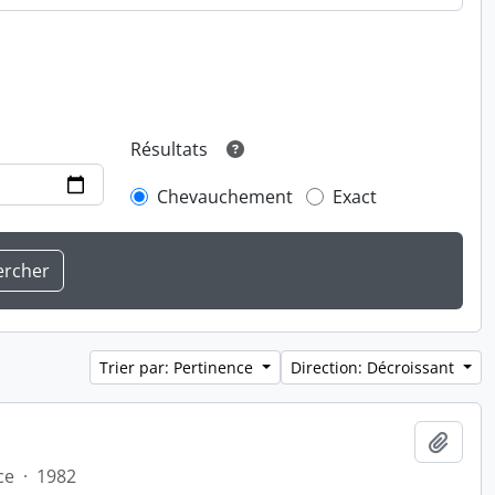
Résultats
Chevauchement
Exact
Trier par: Pertinence
Direction: Décroissant
Ajout
ce
·
1982