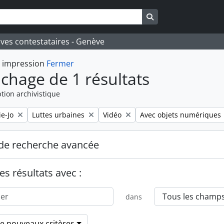
Search in browse pa
ives contestataires - Genève
t impression
Fermer
ichage de 1 résultats
tion archivistique
Remove filter:
Remove filter:
Remove filter:
e-Jo
Luttes urbaines
Vidéo
Avec objets numériques
de recherche avancée
es résultats avec :
dans
de nouveaux critères