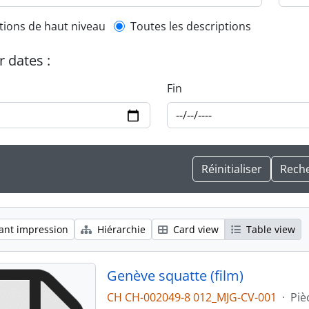
l description filter
tions de haut niveau
Toutes les descriptions
r dates :
Fin
ant impression
Hiérarchie
Card view
Table view
Genève squatte (film)
CH CH-002049-8 012_MJG-CV-001
·
Piè