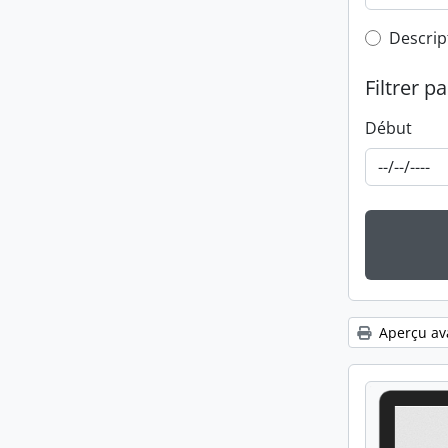
Top-leve
Descrip
Filtrer pa
Début
Aperçu av