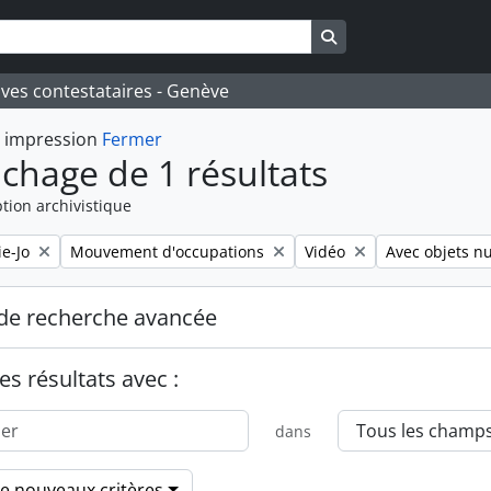
Search in browse pa
ives contestataires - Genève
t impression
Fermer
ichage de 1 résultats
tion archivistique
Remove filter:
Remove filter:
Remove filter:
e-Jo
Mouvement d'occupations
Vidéo
Avec objets n
de recherche avancée
es résultats avec :
dans
de nouveaux critères