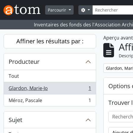
Skip to main content
Rechercher
Search options
Parcourir
Inventaires des fonds des l'Association Arch
Aperçu avan
Affiner les résultats par :
Aff
Descrip
Producteur
Remove filter:
Glardon, Mari
Tout
Options 
Glardon, Marie-Jo
1
, 1 résultats
Méroz, Pascale
1
Trouver l
, 1 résultats
Sujet
Ajouter 