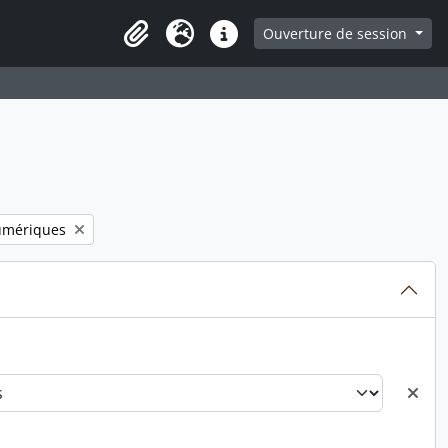
ge
Ouverture de session
Presse-papier
Langue
Liens rapides
umériques