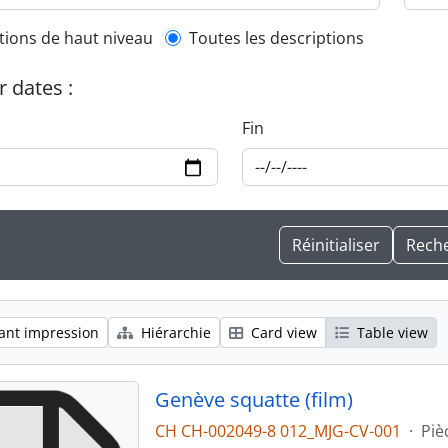
l description filter
tions de haut niveau
Toutes les descriptions
r dates :
Fin
ant impression
Hiérarchie
Card view
Table view
Genève squatte (film)
CH CH-002049-8 012_MJG-CV-001
·
Piè