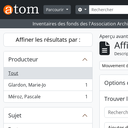
Skip to main content
Rechercher
Search options
Parcourir
Inventaires des fonds des l'Association Arch
Aperçu avan
Affiner les résultats par :
Aff
Descrip
Producteur
Remove filter:
Mouvement d
Tout
Options 
Glardon, Marie-Jo
1
, 1 résultats
Méroz, Pascale
1
Trouver l
, 1 résultats
Sujet
Ajouter 