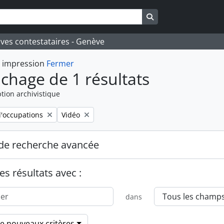
Search in browse pa
ives contestataires - Genève
t impression
Fermer
ichage de 1 résultats
tion archivistique
Remove filter:
'occupations
Vidéo
de recherche avancée
es résultats avec :
dans
de nouveaux critères