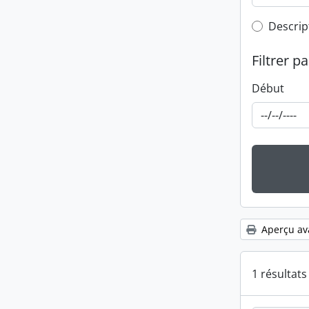
Top-leve
Descrip
Filtrer pa
Début
Aperçu av
1 résultat