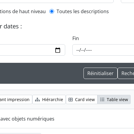
l description filter
tions de haut niveau
Toutes les descriptions
r dates :
Fin
ant impression
Hiérarchie
Card view
Table view
s avec objets numériques