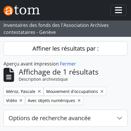
Skip to main content
Togg
Inventaires des fonds des l'Association Archives
contestataires - Genève
Affiner les résultats par :
Aperçu avant impression
Fermer
Affichage de 1 résultats
Description archivistique
Remove filter:
Remove filter:
Méroz, Pascale
Mouvement d'occupations
Remove filter:
Remove filter:
Vidéo
Avec objets numériques
Options de recherche avancée