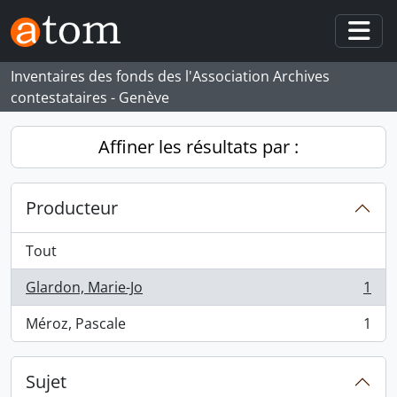
Skip to main content
Togg
Inventaires des fonds des l'Association Archives
contestataires - Genève
Affiner les résultats par :
Producteur
Tout
Glardon, Marie-Jo
1
, 1 résultats
Méroz, Pascale
1
, 1 résultats
Sujet