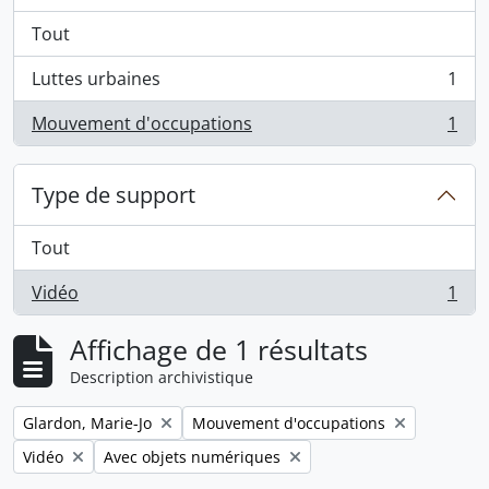
Tout
Luttes urbaines
1
, 1 résultats
Mouvement d'occupations
1
, 1 résultats
Type de support
Tout
Vidéo
1
, 1 résultats
Affichage de 1 résultats
Description archivistique
Remove filter:
Remove filter:
Glardon, Marie-Jo
Mouvement d'occupations
Remove filter:
Remove filter:
Vidéo
Avec objets numériques