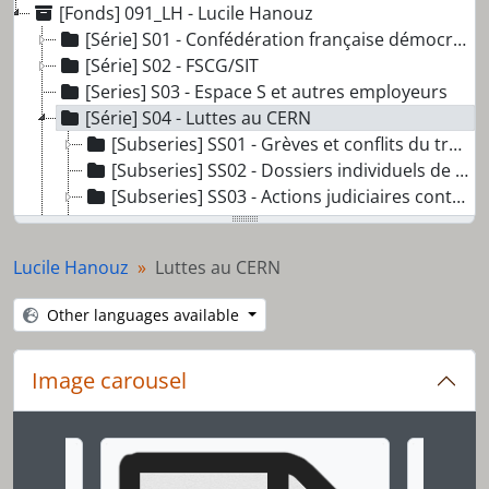
[Fonds] 091_LH - Lucile Hanouz
[Série] S01 - Confédération française démocratique du travail CFDT
[Série] S02 - FSCG/SIT
[Series] S03 - Espace S et autres employeurs
[Série] S04 - Luttes au CERN
[Subseries] SS01 - Grèves et conflits du travail au CERN
[Subseries] SS02 - Dossiers individuels de travailleuses et travailleurs du CERN
[Subseries] SS03 - Actions judiciaires contre l'extension des installations du CERN
[Subseries] SS04 - La quadrature du CERN
[Subseries] SS05 - Publications et coupures de presse
Lucile Hanouz
Luttes au CERN
[Item] CV013 - Le CERN Chance ou risque pour Genève ? Débat public
[Item] CV014 - CERN RS
Other languages available
[Series] S05 - Organisations transfrontalières
[Series] S06 - Action dans le Pays de Gex
Image carousel
[Series] S07 - Divers militantisme
Changing the current slide of this carousel will chan