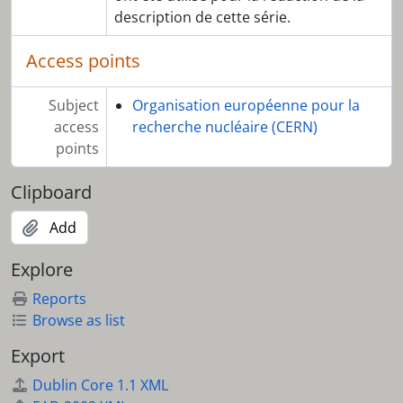
description de cette série.
Access points
Subject
Organisation européenne pour la
access
recherche nucléaire (CERN)
points
Clipboard
Add
Explore
Reports
Browse as list
Export
Dublin Core 1.1 XML