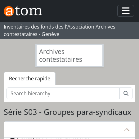
Skip to main content
Togg
Inventaires des fonds des l'Association Archives
contestataires - Genève
Archives
contestataires
Recherche rapide
Rech
Série S03 - Groupes para-syndicaux
[Fonds] 051_FR - Florian Rochat