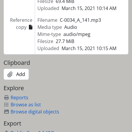
Filesize
69.4 MiB
Uploaded
March 15, 2021 10:14 AM
Reference
Filename
C-0034_A_141.mp3
copy
Media type
Audio
Mime-type
audio/mpeg
Filesize
27.7 MiB
Uploaded
March 15, 2021 10:15 AM
Clipboard
Add
Explore
Reports
Browse as list
Browse digital objects
Export