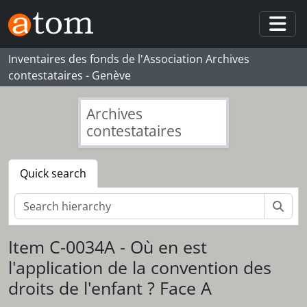
Skip to main content
Togg
Inventaires des fonds de l'Association Archives
contestataires - Genève
Archives
contestataires
Quick search
Sear
[Fonds] 082_CCSI - Centre de contact Suisses Immigrés (CCSI)
Item C-0034A - Où en est
[Series] S001 - Assemblées générales et comité
l'application de la convention des
[Series] S002 - Secrétariat, équipe de travail
droits de l'enfant ? Face A
[Series] S003 - Correspondance