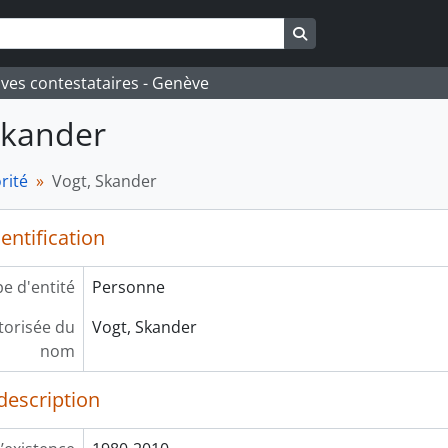
Search in browse pa
ives contestataires - Genève
Skander
rité
Vogt, Skander
entification
e d'entité
Personne
orisée du
Vogt, Skander
nom
description