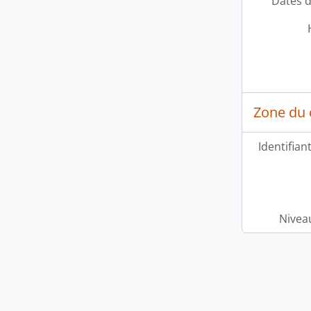
Dates d
Zone du 
Identifian
Niveau