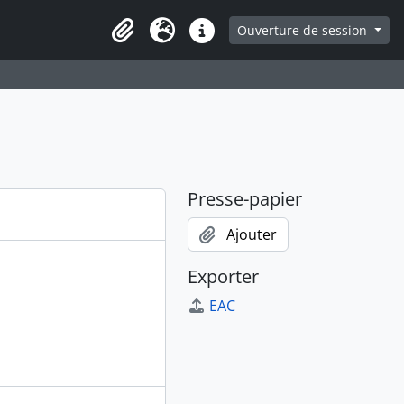
ge
Ouverture de session
Presse-papier
Langue
Liens rapides
Presse-papier
Ajouter
Exporter
EAC