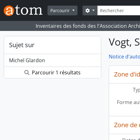
Skip to main content
Rechercher
Search options
Parcourir
Inventaires des fonds des l'Association Arch
Vogt, 
Sujet sur
Notice d'auto
Michel Glardon
Parcourir 1 résultats
Zone d'id
Typ
Forme aut
Zone de 