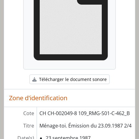
[Série] S02 - Année 1988
[Série] S03 - Année 1989
[Série] S04 - Année 1990
[Série] S05 - Année 1991
[Série] S06 - Année 1992
[Série] S07 - Année 1993
[Série] S08 - Année 1994
[Série] S09 - Année 1995
[Série] S10 - Année 1996
[Série] S11 - Année 1997
[Série] S12 - Année 1998
Télécharger le document sonore
[Série] S13 - Année 1999
[Série] S14 - Rushs d'émission
Zone d'identification
[Série] S15 - Documentation
Cote
CH CH-002049-8 109_RMG-S01-C-462_B
Titre
Ménage-toi. Émission du 23.09.1987 2/4
Date(s)
23 septembre 1987