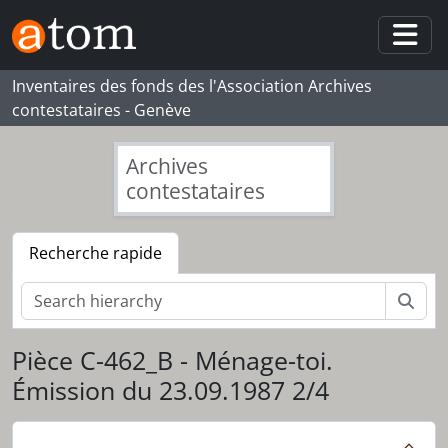
Skip to main content
Togg
Inventaires des fonds des l'Association Archives
contestataires - Genève
Archives
contestataires
Recherche rapide
Rech
Pièce C-462_B - Ménage-toi.
[Fonds] 109_RMG - Remue-ménage
Émission du 23.09.1987 2/4
[Série] S01 - Ménage-toi
[Pièce] C-460_A - Ménage-toi. Émission du 02.09.1987 1/2
[Pièce] C-460_B - Ménage-toi. Émission du 02.09.1987 2/2