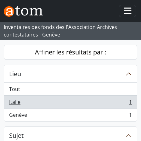
Skip to main content
Togg
Inventaires des fonds des l'Association Archives
contestataires - Genève
Affiner les résultats par :
Lieu
Tout
Italie
1
, 1 résultats
Genève
1
, 1 résultats
Sujet