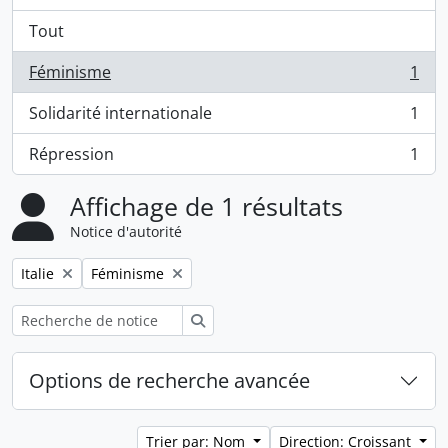
Tout
Féminisme
1
, 1 résultats
Solidarité internationale
1
, 1 résultats
Répression
1
, 1 résultats
Affichage de 1 résultats
Notice d'autorité
Remove filter:
Remove filter:
Italie
Féminisme
Rechercher
Options de recherche avancée
Trier par: Nom
Direction: Croissant