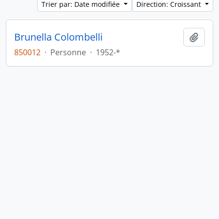
Trier par: Date modifiée
Direction: Croissant
Brunella Colombelli
Ajout
850012
·
Personne
·
1952-*