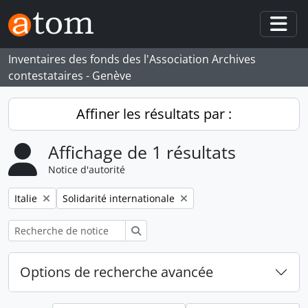
Skip to main content
Togg
Inventaires des fonds des l'Association Archives
contestataires - Genève
Affiner les résultats par :
Affichage de 1 résultats
Notice d'autorité
Remove filter:
Remove filter:
Italie
Solidarité internationale
Rechercher
Options de recherche avancée