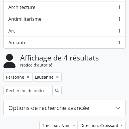
Architecture
1
, 1 résultats
Antimilitarisme
1
, 1 résultats
Art
1
, 1 résultats
Amiante
1
, 1 résultats
Affichage de 4 résultats
Notice d'autorité
Remove filter:
Remove filter:
Personne
Lausanne
Rechercher
Options de recherche avancée
Trier par: Nom
Direction: Croissant