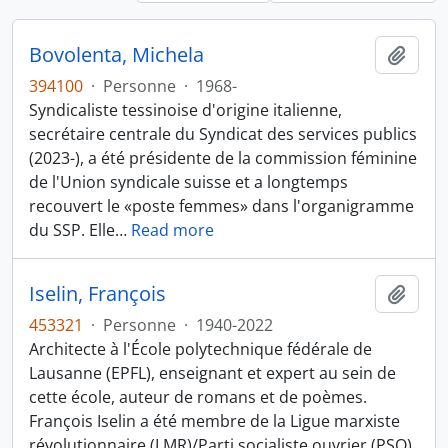
Bovolenta, Michela
Ajout
394100
·
Personne
·
1968-
Syndicaliste tessinoise d'origine italienne,
secrétaire centrale du Syndicat des services publics
(2023-), a été présidente de la commission féminine
de l'Union syndicale suisse et a longtemps
recouvert le «poste femmes» dans l'organigramme
du SSP. Elle
…
Read more
Iselin, François
Ajout
453321
·
Personne
·
1940-2022
Architecte à l'École polytechnique fédérale de
Lausanne (EPFL), enseignant et expert au sein de
cette école, auteur de romans et de poèmes.
François Iselin a été membre de la Ligue marxiste
révolutionnaire (LMR)/Parti socialiste ouvrier (PSO),