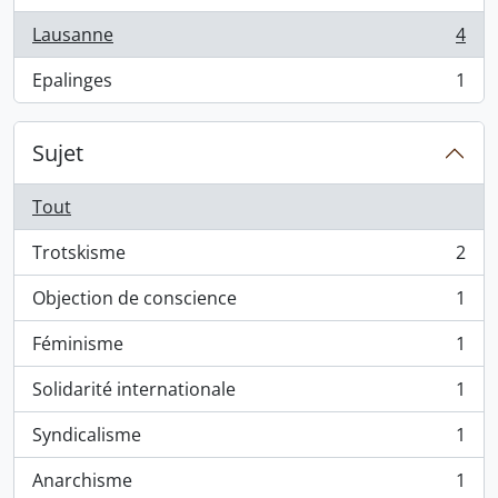
Lausanne
4
, 4 résultats
Epalinges
1
, 1 résultats
Sujet
Tout
Trotskisme
2
, 2 résultats
Objection de conscience
1
, 1 résultats
Féminisme
1
, 1 résultats
Solidarité internationale
1
, 1 résultats
Syndicalisme
1
, 1 résultats
Anarchisme
1
, 1 résultats