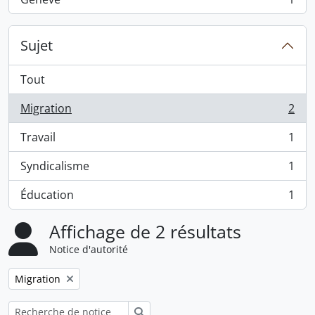
, 1 résultats
Sujet
Tout
Migration
2
, 2 résultats
Travail
1
, 1 résultats
Syndicalisme
1
, 1 résultats
Éducation
1
, 1 résultats
Affichage de 2 résultats
Notice d'autorité
Remove filter:
Migration
Rechercher