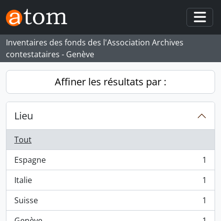
Skip to main content
Togg
Inventaires des fonds des l'Association Archives
contestataires - Genève
Affiner les résultats par :
Lieu
Tout
Espagne
1
, 1 résultats
Italie
1
, 1 résultats
Suisse
1
, 1 résultats
Genève
1