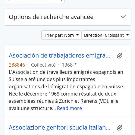
Options de recherche avancée
Trier par: Nom
Direction: Croissant
Asociación de trabajadores emigrantes españoles en Suiza (ATEES)
Ajout
238846
·
Collectivité
·
1968-*
L'Association de travailleurs émigrés espagnols en
Suisse a été une des plus importantes
organisations de l'émigration espagnole en Suisse.
Née le décembre 1968 comme résultat de deux
assemblées réunies à Zurich et Renens (VD), elle
avait une structure
…
Read more
Associazione genitori scuola italiana (AGSI)
Ajout