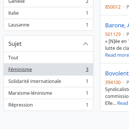
Genève
2
, 2 résultats
850012
·
Italie
1
, 1 résultats
Barone, 
Lausanne
1
, 1 résultats
501129
·
« [N]ée en 
Sujet
lutte de cl
Read more
Tout
Féminisme
3
, 3 résultats
Bovolent
Solidarité internationale
1
394100
·
, 1 résultats
Syndicalist
Marxisme-léninisme
1
, 1 résultats
commission
Elle
…
Read
Répression
1
, 1 résultats