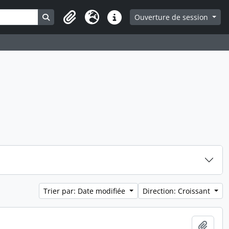
Search in browse page
Ouverture de session
Presse-papier
Langue
Liens rapides
Trier par: Date modifiée
Direction: Croissant
Ajout