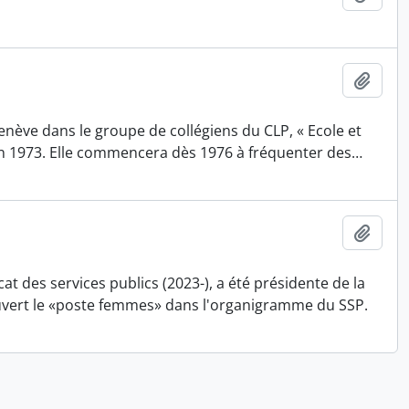
Ajout
enève dans le groupe de collégiens du CLP, « Ecole et
e en 1973. Elle commencera dès 1976 à fréquenter des
…
Ajout
cat des services publics (2023-), a été présidente de la
uvert le «poste femmes» dans l'organigramme du SSP.