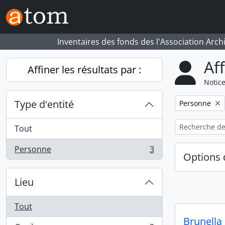
Skip to main content
Inventaires des fonds des l'Association Arch
Af
Affiner les résultats par :
Notice
Type d'entité
Remove filter:
Personne
Tout
Personne
3
, 3 résultats
Options 
Lieu
Tout
Brunella