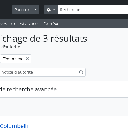
Rechercher
Search options
Parcourir
ives contestataires - Genève
fichage de 3 résultats
 d'autorité
Remove filter:
Féminisme
Rechercher
de recherche avancée
 Colombelli