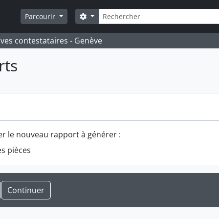
Rechercher
Search options
Parcourir
ives contestataires - Genève
rts
s
er le nouveau rapport à générer :
es pièces