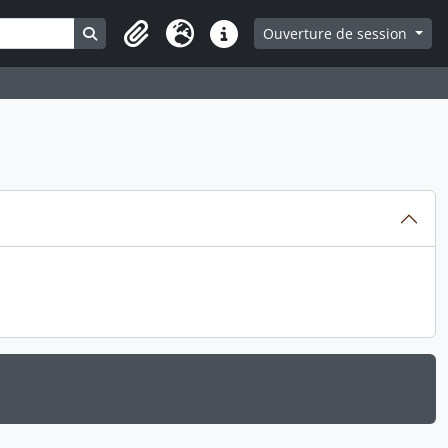
Search in browse page
Ouverture de session
Presse-papier
Langue
Liens rapides