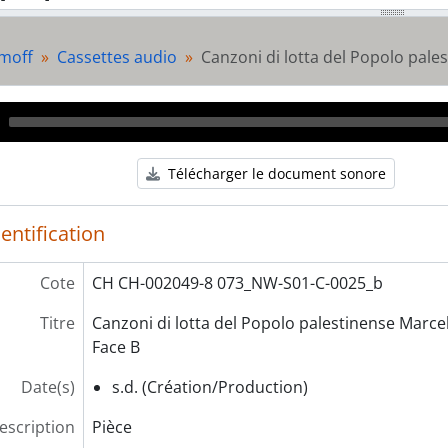
[Pièce] C-0028_b - s.n.
[Pièce] C-0024_a - Palestina libera canzoni di lotta - Face A
moff
Cassettes audio
Canzoni di lotta del Popolo pales
[Pièce] C-0024_b - Palestina libera canzoni di lotta - Face B
[Dossier] D001 - Jaquettes
rie] S02 - Diverses publications
Audio
rie] S03 - Celulles autonomes
Player
rie] S04 - Autocollants et photographies
Télécharger le document sonore
èce] AC_aff_0091 - Les Karotte Kiri Tour '88
entification
Cote
CH CH-002049-8 073_NW-S01-C-0025_b
Titre
Canzoni di lotta del Popolo palestinense Marcel
Face B
Date(s)
s.d. (Création/Production)
escription
Pièce