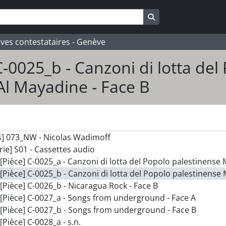
Search in browse pa
ives contestataires - Genève
C-0025_b - Canzoni di lotta de
 Al Mayadine - Face B
s] 073_NW - Nicolas Wadimoff
rie] S01 - Cassettes audio
[Pièce] C-0025_a - Canzoni di lotta del Popolo palestinense 
[Pièce] C-0025_b - Canzoni di lotta del Popolo palestinense 
[Pièce] C-0026_b - Nicaragua Rock - Face B
[Pièce] C-0027_a - Songs from underground - Face A
[Pièce] C-0027_b - Songs from underground - Face B
[Pièce] C-0028_a - s.n.