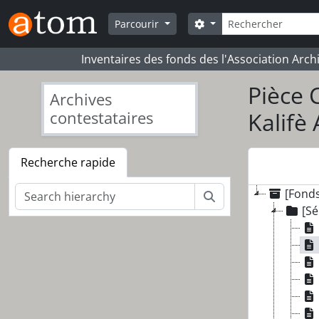
Skip to main content
Rechercher
Search options
Parcourir
Inventaires des fonds des l'Association Arch
Pièce 
Archives
contestataires
Kalifè
Recherche rapide
[Fond
Rechercher
[Sé