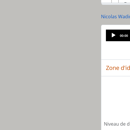
Nicolas Wadi
[Sé
00:00
[Sé
[Sé
[Pi
Zone d'id
Niveau de d