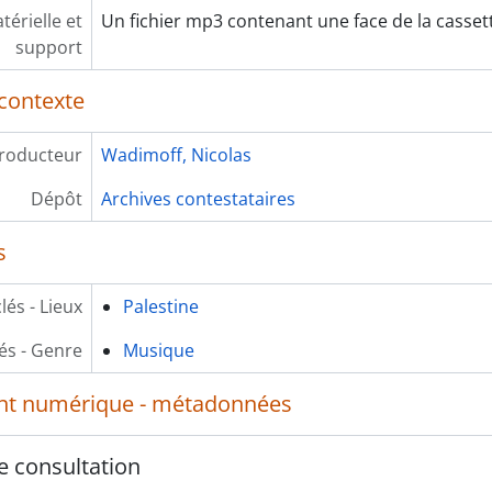
érielle et
Un fichier mp3 contenant une face de la cassett
support
contexte
roducteur
Wadimoff, Nicolas
Dépôt
Archives contestataires
s
lés - Lieux
Palestine
és - Genre
Musique
t numérique - métadonnées
e consultation