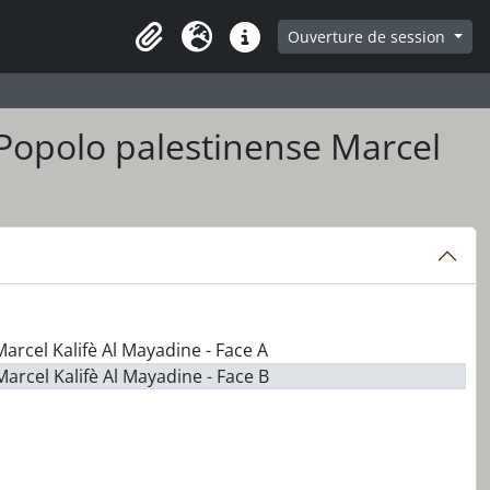
ge
Ouverture de session
Presse-papier
Langue
Liens rapides
l Popolo palestinense Marcel
Marcel Kalifè Al Mayadine - Face A
Marcel Kalifè Al Mayadine - Face B