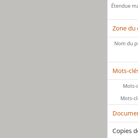
Étendue mat
Zone du 
Nom du p
Mots-clé
Mots-c
Mots-cl
Documen
Copies d