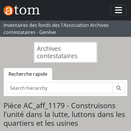
Skip to main content
Togg
Inventaires des fonds des l'Association Archives
contestataires - Genève
Archives
contestataires
Recherche rapide
Rech
Pièce AC_aff_1179 - Construisons
l'unité dans la lutte, luttons dans les
quartiers et les usines
[Fonds] 092_ED - Eric Decarro