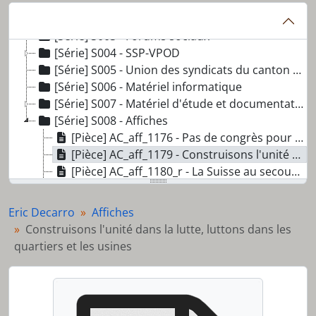
[Série] S001 - CLP, CCCL, CAR
[Série] S002 - SolidaritéS
[Série] S003 - Forums sociaux
[Série] S004 - SSP-VPOD
[Série] S005 - Union des syndicats du canton de Genève (USCG)
[Série] S006 - Matériel informatique
[Série] S007 - Matériel d'étude et documentation personnelle
[Série] S008 - Affiches
[Pièce] AC_aff_1176 - Pas de congrès pour les assassins
[Pièce] AC_aff_1179 - Construisons l'unité dans la lutte, luttons dans les quartiers et les usines
[Pièce] AC_aff_1180_r - La Suisse au secours de l'impérialisme portugais
[Pièce] AC_aff_1199_r - L'État bourgeois n'intervient que pour soumettre la classe ouvrière aux lois du capital !
[Pièce] AC_aff_1199_v - Verso de L'État bourgeois n'intervient que pour soumettre la classe ouvrière aux lois du capital !
Eric Decarro
Affiches
Construisons l'unité dans la lutte, luttons dans les
quartiers et les usines