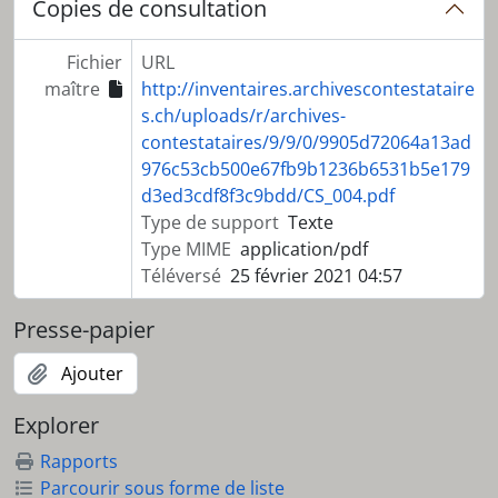
Copies de consultation
Fichier
URL
maître
http://inventaires.archivescontestataire
s.ch/uploads/r/archives-
contestataires/9/9/0/9905d72064a13ad
976c53cb500e67fb9b1236b6531b5e179
d3ed3cdf8f3c9bdd/CS_004.pdf
Type de support
Texte
Type MIME
application/pdf
Téléversé
25 février 2021 04:57
Presse-papier
Ajouter
Explorer
Rapports
Parcourir sous forme de liste