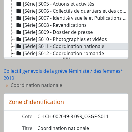
[Série] S005 - Actions et activités
[Série] S006 - Collectifs de quartiers et des communes
[Série] S007 - Identité visuelle et Publications (Affiches, flyers et brochures)
[Série] S008 - Revendications
[Série] S009 - Dossier de presse
[Série] S010 - Photographies et vidéos
[Série] S011 - Coordination nationale
[Série] S012 - Coordination romande
[Série] S013 - Artefacts
Collectif genevois de la grève féministe / des femmes*
2019
Coordination nationale
Zone d'identification
Cote
CH CH-002049-8 099_CGGF-S011
Titre
Coordination nationale