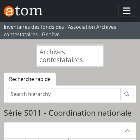
Skip to main content
Togg
Inventaires des fonds des l'Association Archives
contestataires - Genève
Archives
contestataires
Recherche rapide
Rech
[Fonds] 099_CGGF - Collectif genevois de la grève féministe / des femmes* 2019
Série S011 - Coordination nationale
[Série] S001 - Administration
[Série] S002 - Comptes
[Série] S003 - Communiqués et correspondance
[Série] S004 - Groupes de travail