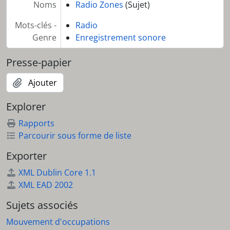
Noms
Radio Zones
(Sujet)
Mots-clés -
Radio
Genre
Enregistrement sonore
Presse-papier
Ajouter
Explorer
Rapports
Parcourir sous forme de liste
Exporter
XML Dublin Core 1.1
XML EAD 2002
Sujets associés
Mouvement d'occupations