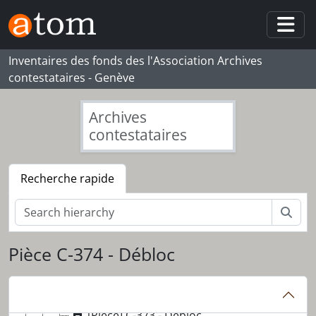
Skip to main content
Togg
Inventaires des fonds des l'Association Archives
contestataires - Genève
Archives
contestataires
Recherche rapide
Rech
[Fonds] 056_ODM - Olivier de Marcellus
[Série] S01 - Affiches
Pièce C-374 - Débloc
[Série] S02 - Enregistrements sonores
[Sous-série] SS01 - Émissions de radio
[Pièce] C-389 - Bulletin d'information de Radio Zones
[Pièce] C-373 - Débloc