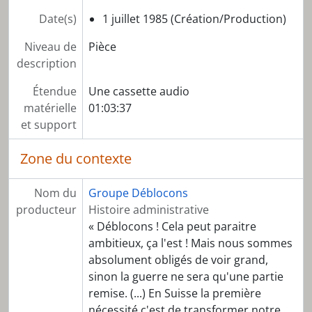
[Pièce] C-0406 - Six chroniques antinucléaires
Date(s)
1 juillet 1985 (Création/Production)
[Pièce] C-0448 - Radio Chalumo : voyage en Amazonie
[Sous-série] SS02 - Rush et divers enregistrements
Niveau de
Pièce
[Série] S03 - Mouvement zapatiste
description
[Série] S04 - Mobilisations altermondialistes
[Série] S05 - Néolibération
Étendue
Une cassette audio
[Série] S06 - Colombie
matérielle
01:03:37
[Série] S07 - Comité contre la Précarisation
et support
[Série] S08 - Assemblée des Mal-logés
[Série] S09 - Répression en Suisse
Zone du contexte
[Série] S10 - Matériel d'étude
[Série] S11 - Dossiers thématiques
Nom du
Groupe Déblocons
[Série] S12 - Publications et artefacts
producteur
Histoire administrative
« Déblocons ! Cela peut paraitre
ambitieux, ça l'est ! Mais nous sommes
absolument obligés de voir grand,
sinon la guerre ne sera qu'une partie
remise. (...) En Suisse la première
nécessité c'est de transformer notre