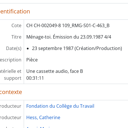
rie] S11 - Année 1997
rie] S12 - Année 1998
entification
rie] S13 - Année 1999
rie] S14 - Rushs d'émission
Cote
CH CH-002049-8 109_RMG-S01-C-463_B
rie] S15 - Documentation
Titre
Ménage-toi. Émission du 23.09.1987 4/4
Date(s)
23 septembre 1987 (Création/Production)
escription
Pièce
érielle et
Une cassette audio, face B
support
00:31:11
contexte
roducteur
Fondation du Collège du Travail
roducteur
Hess, Catherine