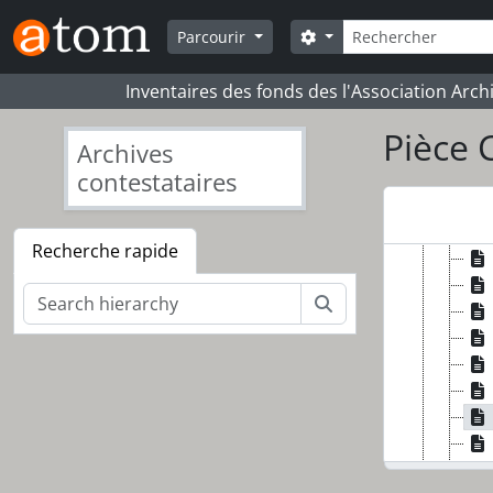
Skip to main content
Rechercher
Search options
Parcourir
Inventaires des fonds des l'Association Arch
Pièce 
Archives
contestataires
[Fond
[Sé
Recherche rapide
Rechercher