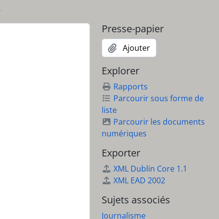
4
Presse-papier
Ajouter
Explorer
Rapports
Parcourir sous forme de
liste
Parcourir les documents
numériques
Exporter
XML Dublin Core 1.1
XML EAD 2002
Sujets associés
Journalisme