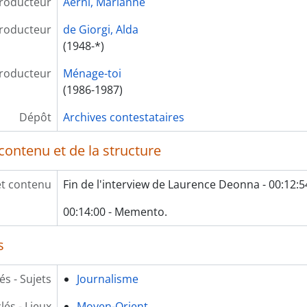
roducteur
Aerni, Marianne
roducteur
de Giorgi, Alda
(1948-*)
roducteur
Ménage-toi
(1986-1987)
Dépôt
Archives contestataires
contenu et de la structure
et contenu
Fin de l'interview de Laurence Deonna - 00:12:5
00:14:00 - Memento.
s
és - Sujets
Journalisme
lés - Lieux
Moyen-Orient