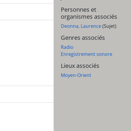
Personnes et
organismes associés
Deonna, Laurence
(Sujet)
Genres associés
Radio
Enregistrement sonore
Lieux associés
Moyen-Orient