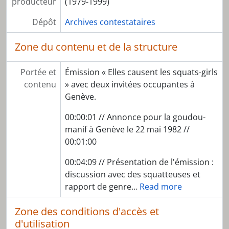
producteur
(1979-1999)
[Pièce] C-0071_B - Wendo / Une internationaliste revient d'Afghanistan
[Pièce] C-0070_A - Wendo / Une internationaliste revient d'Afghanistan
Dépôt
Archives contestataires
[Pièce] C-0070_B - Wendo / Une internationaliste revient d'Afghanistan
[Pièce] C-0072_A - Une soirée au centre femmes Genève
Zone du contenu et de la structure
[Pièce] C-0072_B - Une soirée au centre femmes Genève
[Pièce] C-0085_B - L'Afghanistan, partie 1
Portée et
Émission « Elles causent les squats-girls
[Pièce] C-0085_A - L'Afghanistan, partie 2
contenu
» avec deux invitées occupantes à
[Pièce] C-0073_A - Le MLF de l'Île Maurice
Genève.
[Pièce] C-0073_B - Le MLF de l'Île Maurice
[Pièce] C-0074_A - Femmes Sahraouies
00:00:01 // Annonce pour la goudou-
[Pièce] C-0074_B - Femmes Sahraouies
manif à Genève le 22 mai 1982 //
[Pièce] C-0075_A - Les lesbiennes et les enfants
00:01:00
[Pièce] C-0075_B - Les lesbiennes et les enfants
00:04:09 // Présentation de l'émission :
[Sous-série] SS03 - RPL 1983
discussion avec des squatteuses et
[Sous-série] SS04 - RPL 1984
rapport de genre
…
Read more
[Sous-série] SS05 - RPL 1985
[Sous-série] SS06 - RPL 1986
Zone des conditions d'accès et
[Sous-série] SS07 - RPL 1987
d'utilisation
[Sous-série] SS08 - RPL 1988