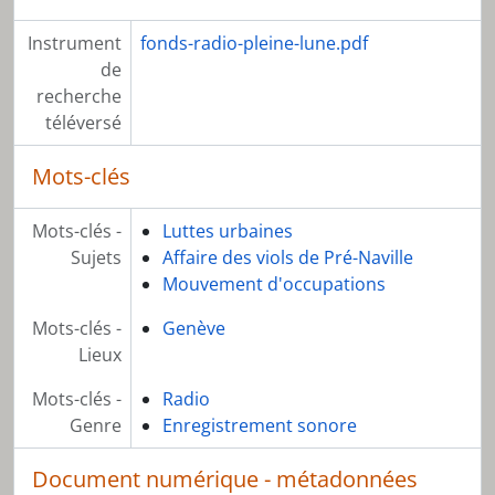
[Sous-série] SS09 - RPL 1989
Instrument
fonds-radio-pleine-lune.pdf
[Sous-série] SS10 - RPL 1990
de
[Sous-série] SS11 - RPL 1991
recherche
[Sous-série] SS12 - RPL 1992
téléversé
[Sous-série] SS12 - RPL 1993
[Sous-série] SS13 - RPL 1994
Mots-clés
[Sous-série] SS14 - RPL 1995
[Sous-série] SS15 - RPL 1996
Mots-clés -
[Sous-série] SS17 - RPL 1997
Luttes urbaines
Sujets
[Sous-série] SS18 - RPL 1998
Affaire des viols de Pré-Naville
[Sous-série] SS19 - RPL 1999
Mouvement d'occupations
[Sous-série] SS20 - RPL – Émissions sans date
Mots-clés -
Genève
[Sous-série] SS21 - RPL Rush d'émissions, entretiens, jingles
Lieux
[Sous-série] SS22 - Autres émissions, varia
[Série] S02 - Documentation, artefacts
Mots-clés -
Radio
Genre
Enregistrement sonore
Document numérique - métadonnées