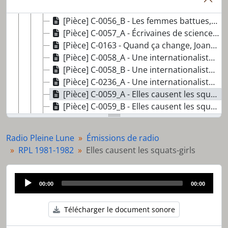
[Pièce] C-0056_A - Les femmes battues, Solidarité femmes en détresse
[Pièce] C-0056_B - Les femmes battues, Solidarité femmes en détresse
[Pièce] C-0057_A - Écrivaines de science fiction
[Pièce] C-0163 - Quand ça change, Joanna Russ
[Pièce] C-0058_A - Une internationaliste parle de sa vie chez les Miskitos du Nicaragua
[Pièce] C-0058_B - Une internationaliste parle de sa vie chez les Miskitos du Nicaragua
[Pièce] C-0236_A - Une internationaliste parle de sa vie chez les Miskitos du Nicaragua, partie 3
[Pièce] C-0059_A - Elles causent les squats-girls
[Pièce] C-0059_B - Elles causent les squats-girls
[Pièce] C-0060_A - Mémoire d'une cantatrice chaude (conte radiophonique)
[Pièce] C-0060_B - Mémoire d'une cantatrice chaude (conte radiophonique)
Radio Pleine Lune
Émissions de radio
[Pièce] C-0061_A - Martine Desmonts, autrice de Torture psychiatrique à Bel Air
RPL 1981-1982
Elles causent les squats-girls
[Pièce] C-0061_B - Martine Desmonts, autrice de Torture psychiatrique à Bel Air
[Pièce] C-0062_A - Comité contre le viol, partie 1
Audio
[Pièce] C-0062_B - Comité contre le viol, partie 2
00:00
00:00
Player
[Pièce] C-0222_A - Comité contre le viol, partie 3
[Pièce] C-0063_A - Femmes et musique, Alicia Jara, partie 1
Télécharger le document sonore
[Pièce] C-0063_B - Femmes et musique, Alicia Jara, partie 2