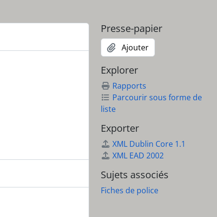
Presse-papier
Ajouter
Explorer
Rapports
Parcourir sous forme de
liste
Exporter
XML Dublin Core 1.1
XML EAD 2002
Sujets associés
Fiches de police