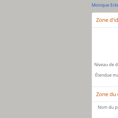
Monique Ec
Zone d'id
Niveau de d
Étendue mat
Zone du 
Nom du p