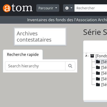
Skip to main content
Rechercher
Search options
Parcourir
Inventaires des fonds des l'Association Arch
Série S
Archives
contestataires
Recherche rapide
[Fond
[Sé
Rechercher
[Sé
[Sé
[Sé
[Sé