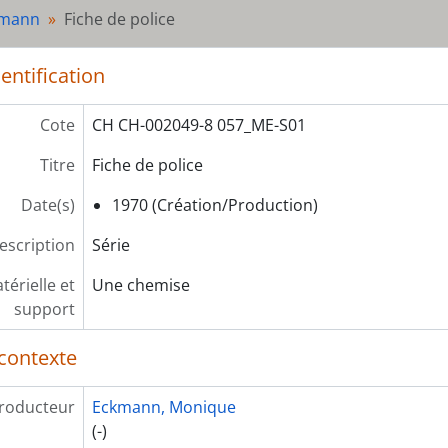
kmann
Fiche de police
entification
Cote
CH CH-002049-8 057_ME-S01
Titre
Fiche de police
Date(s)
1970 (Création/Production)
escription
Série
érielle et
Une chemise
support
contexte
roducteur
Eckmann, Monique
(-)