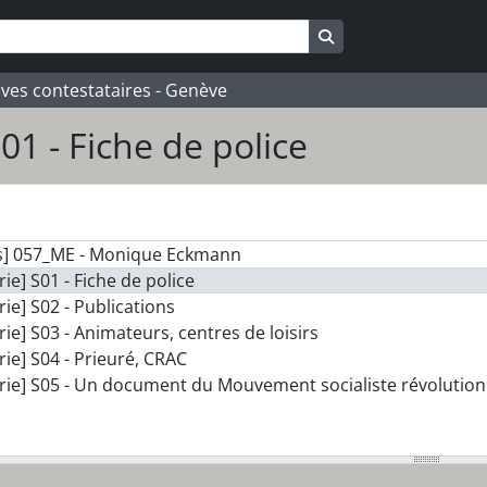
Search in browse pa
ives contestataires - Genève
01 - Fiche de police
s] 057_ME - Monique Eckmann
rie] S01 - Fiche de police
rie] S02 - Publications
rie] S03 - Animateurs, centres de loisirs
rie] S04 - Prieuré, CRAC
rie] S05 - Un document du Mouvement socialiste révolution