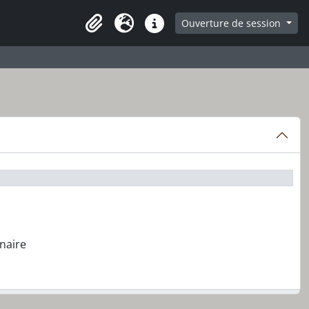
ge
Ouverture de session
Presse-papier
Langue
Liens rapides
naire