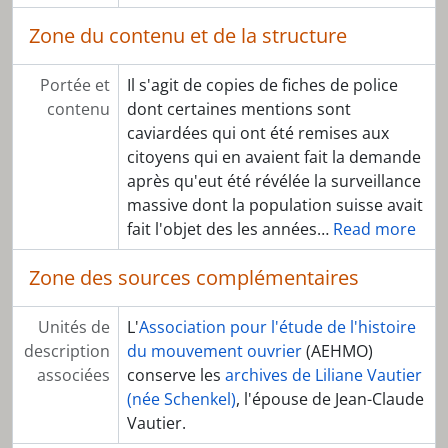
[Dossier] D027 - Jane Cottingham
[Dossier] D028 - Helen Meyer-Fuhrer
Zone du contenu et de la structure
[Dossier] D029 - Action "Écologie et solidarité"
[Dossier] D030 - Léo Dubal Mouvement démocratique des étudiants
Portée et
Il s'agit de copies de fiches de police
[Dossier] D031 - Albert Bouchard
contenu
dont certaines mentions sont
[Dossier] D032 - Travail / chômage
caviardées qui ont été remises aux
[Dossier] D034 - Walter Stürm
citoyens qui en avaient fait la demande
[Dossier] D035 - Collection de tracts et textes
après qu'eut été révélée la surveillance
[Dossier] D036 - Centre de loisirs des Asters
massive dont la population suisse avait
[Dossier] D037 - Entretiens MLF avec Éléonore Lépinard
fait l'objet des les années
…
Read more
[Dossier] D038 - Collection d'autocollants
[Pièce] D039 - Schéma « Action collective en milieu urbain »: mouvements sociaux, contre-culture et pratiques non-institutionnelles, Genève, 1970-1980
Zone des sources complémentaires
Unités de
L'
Association pour l'étude de l'histoire
description
du mouvement ouvrier
(AEHMO)
associées
conserve les
archives de Liliane Vautier
(née Schenkel)
, l'épouse de Jean-Claude
Vautier.