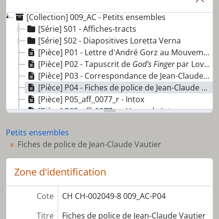
[Collection] 009_AC - Petits ensembles
[Série] S01 - Affiches-tracts
[Série] S02 - Diapositives Loretta Verna
[Pièce] P01 - Lettre d'André Gorz au Mouvement démocratique des étudiants de Lausanne
[Pièce] P02 - Tapuscrit de
God's Finger
par Lova Golovtchiner
[Pièce] P03 - Correspondance de Jean-Claude Vautier au sujet de sa fiche de police
[Pièce] P04 - Fiches de police de Jean-Claude Vautier
[Pièce] P05_aff_0077_r - Intox
[Pièce] P05_aff_0077_v - Verso de Intox
[Pièce] P06 - ATE : Un club qui tient ses promesses
Petits ensembles
[Dossier] D001 - Comité d'action syndicale
Fiches de police de Jean-Claude Vautier
[Dossier] D002 - Groupes de l'ouest lausannois
[Dossier] D003 - Dossier judiciaire Alec Feuz
[Dossier] D004 - ORPER
Zone d'identification
[Dossier] D005 - 14 juin 1991
[Dossier] D006 - Calendrier du Groupe d'action syndicale
Cote
CH CH-002049-8 009_AC-P04
[Dossier] D007 - Réquisitions solidaires
Titre
Fiches de police de Jean-Claude Vautier
[Dossier] D008 - Éléments de décor d'une pièce anti-franquiste