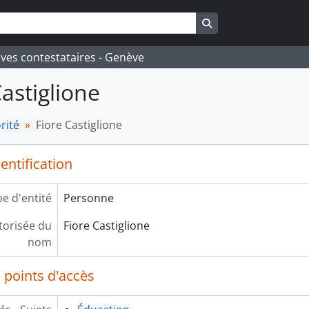
Search in browse pa
ives contestataires - Genève
Castiglione
rité
Fiore Castiglione
entification
e d'entité
Personne
orisée du
Fiore Castiglione
nom
 points d'accès