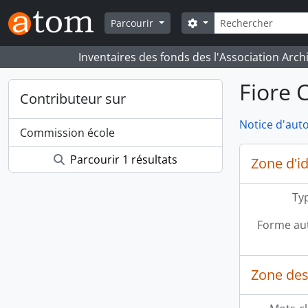
Skip to main content
Rechercher
Search options
Parcourir
Inventaires des fonds des l'Association Arch
Fiore 
Contributeur sur
Notice d'auto
Commission école
Parcourir 1 résultats
Zone d'id
Typ
Forme aut
Zone des