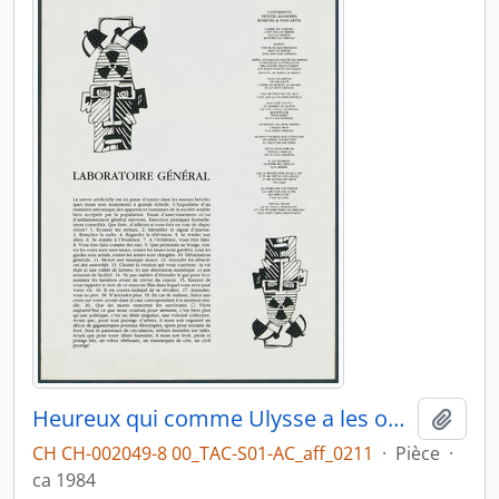
Heureux qui comme Ulysse a les oneilles sauves
Ajout
CH CH-002049-8 00_TAC-S01-AC_aff_0211
·
Pièce
·
ca 1984