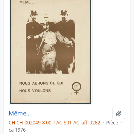
Même...
Ajout
CH CH-002049-8 00_TAC-S01-AC_aff_0262
·
Pièce
·
ca 1976