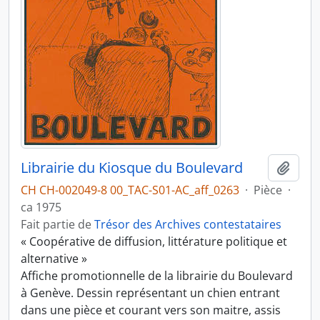
Librairie du Kiosque du Boulevard
Ajout
CH CH-002049-8 00_TAC-S01-AC_aff_0263
·
Pièce
·
ca 1975
Fait partie de
Trésor des Archives contestataires
« Coopérative de diffusion, littérature politique et
alternative »
Affiche promotionnelle de la librairie du Boulevard
à Genève. Dessin représentant un chien entrant
dans une pièce et courant vers son maitre, assis