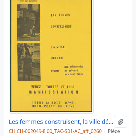
Les femmes construisent, la ville détruit
Ajout
CH CH-002049-8 00_TAC-S01-AC_aff_0260
·
Pièce
·