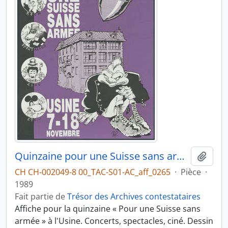
Quinzaine pour une Suisse sans armée
Ajout
CH CH-002049-8 00_TAC-S01-AC_aff_0265
·
Pièce
·
1989
Fait partie de
Trésor des Archives contestataires
Affiche pour la quinzaine « Pour une Suisse sans
armée » à l'Usine. Concerts, spectacles, ciné. Dessin