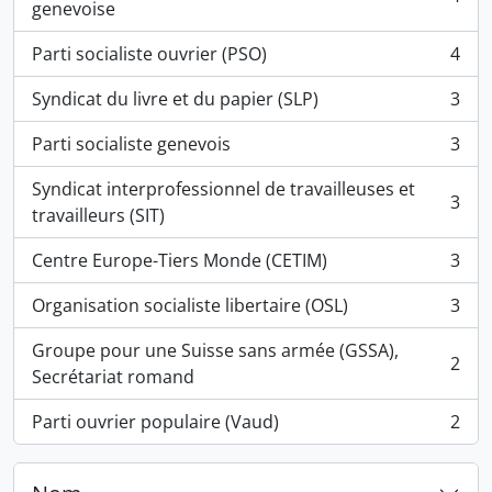
, 4 résultats
genevoise
Parti socialiste ouvrier (PSO)
4
, 4 résultats
Syndicat du livre et du papier (SLP)
3
, 3 résultats
Parti socialiste genevois
3
, 3 résultats
Syndicat interprofessionnel de travailleuses et
3
, 3 résultats
travailleurs (SIT)
Centre Europe-Tiers Monde (CETIM)
3
, 3 résultats
Organisation socialiste libertaire (OSL)
3
, 3 résultats
Groupe pour une Suisse sans armée (GSSA),
2
, 2 résultats
Secrétariat romand
Parti ouvrier populaire (Vaud)
2
, 2 résultats