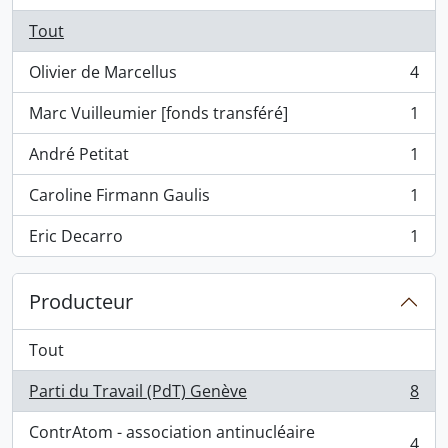
Tout
Olivier de Marcellus
4
, 4 résultats
Marc Vuilleumier [fonds transféré]
1
, 1 résultats
André Petitat
1
, 1 résultats
Caroline Firmann Gaulis
1
, 1 résultats
Eric Decarro
1
, 1 résultats
Producteur
Tout
Parti du Travail (PdT) Genève
8
, 8 résultats
ContrAtom - association antinucléaire
4