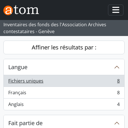
Skip to main content
Togg
Inventaires des fonds des l'Association Archives
contestataires - Genève
Affiner les résultats par :
Langue
Fichiers uniques
8
, 8 résultats
Français
8
, 8 résultats
Anglais
4
, 4 résultats
Fait partie de