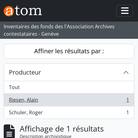
Skip to main content
Togg
Inventaires des fonds des l'Association Archives
contestataires - Genève
Affiner les résultats par :
Producteur
Tout
Riesen, Alain
1
, 1 résultats
Schuler, Roger
1
, 1 résultats
Affichage de 1 résultats
Description archivistique