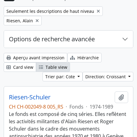
Remove filter:
Seulement les descriptions de haut niveau
Remove filter:
Riesen, Alain
Options de recherche avancée
Aperçu avant impression
Hiérarchie
Card view
Table view
Trier par: Cote
Direction: Croissant
Riesen-Schuler
Ajout
CH CH-002049-8 005_RS
·
Fonds
·
1974-1989
Le fonds est composé de cinq séries. Elles reflètent
les activités militantes d'Alain Riesen et Roger
Schuler dans le cadre des mouvements
antipsychiatrie des années 1970 et 1980 à Genève,