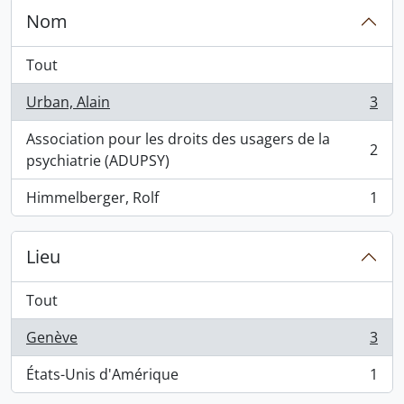
Nom
Tout
Urban, Alain
3
, 3 résultats
Association pour les droits des usagers de la
2
, 2 résultats
psychiatrie (ADUPSY)
Himmelberger, Rolf
1
, 1 résultats
Lieu
Tout
Genève
3
, 3 résultats
États-Unis d'Amérique
1
, 1 résultats