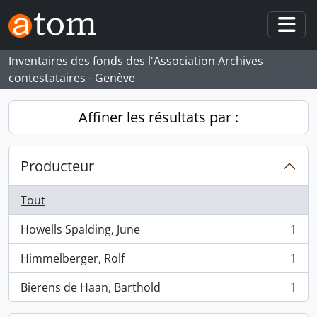
Skip to main content
Togg
Inventaires des fonds des l'Association Archives
contestataires - Genève
Affiner les résultats par :
Producteur
Tout
Howells Spalding, June
1
, 1 résultats
Himmelberger, Rolf
1
, 1 résultats
Bierens de Haan, Barthold
1
, 1 résultats