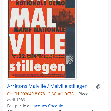
Arrêtons Malville / Malville stillegen
Ajout
CH CH-002049-8 078_JC-AC_aff_0678
·
Pièce
·
avril 1989
Fait partie de
Jacques Cocquio