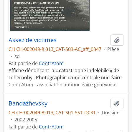
Assez de victimes
Ajout
CH CH-002049-8 013_CAT-S03-AC_aff_0347
·
Pièce
·
sd
Fait partie de
ContrAtom
Affiche dénonçant la « catastrophe indélébile » de
Tchernobyl. Photographie d'une centrale nucléaire.
ContrAtom - association antinucléaire genevoise
Bandazhevsky
Ajout
CH CH-002049-8 013_CAT-S01-SS1-D031
·
Dossier
·
2002-2005
Fait partie de
ContrAtom