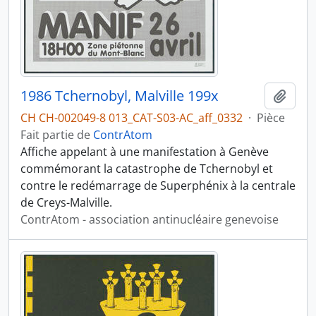
1986 Tchernobyl, Malville 199x
Ajout
CH CH-002049-8 013_CAT-S03-AC_aff_0332
·
Pièce
Fait partie de
ContrAtom
Affiche appelant à une manifestation à Genève
commémorant la catastrophe de Tchernobyl et
contre le redémarrage de Superphénix à la centrale
de Creys-Malville.
ContrAtom - association antinucléaire genevoise