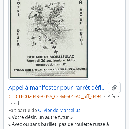
Appel à manifester pour l'arrêt définitif de Malville Nucléaire
Ajout
CH CH-002049-8 056_ODM-S01-AC_aff_0494
·
Pièce
·
sd
Fait partie de
Olivier de Marcellus
« Votre désir, un autre futur »
« Avec ou sans barillet, pas de roulette russe à