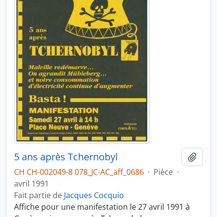
5 ans après Tchernobyl
Ajout
CH CH-002049-8 078_JC-AC_aff_0686
·
Pièce
·
avril 1991
Fait partie de
Jacques Cocquio
Affiche pour une manifestation le 27 avril 1991 à