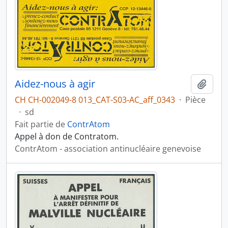
Aidez-nous à agir
Ajout
CH CH-002049-8 013_CAT-S03-AC_aff_0343
·
Pièce
·
sd
Fait partie de
ContrAtom
Appel à don de Contratom.
ContrAtom - association antinucléaire genevoise